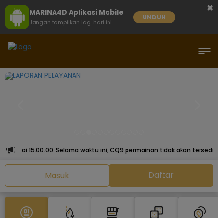
×
MARINA4D Aplikasi Mobile
UNDUH
Jangan tampilkan lagi hari ini
 sampai 15.00.00. Selama waktu ini, CQ9 permainan tidak akan tersed
Daftar
Masuk