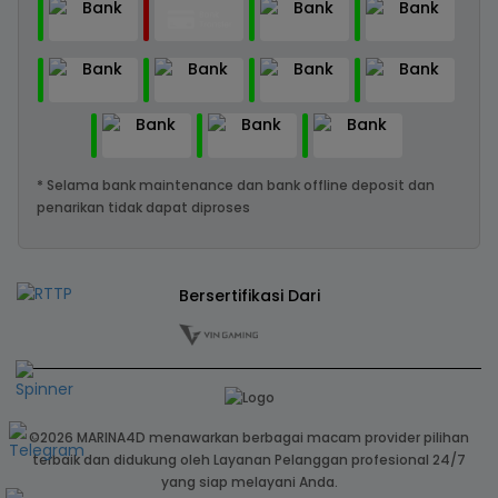
* Selama bank maintenance dan bank offline deposit dan
penarikan tidak dapat diproses
Bersertifikasi Dari
©2026 MARINA4D menawarkan berbagai macam provider pilihan
terbaik dan didukung oleh Layanan Pelanggan profesional 24/7
yang siap melayani Anda.