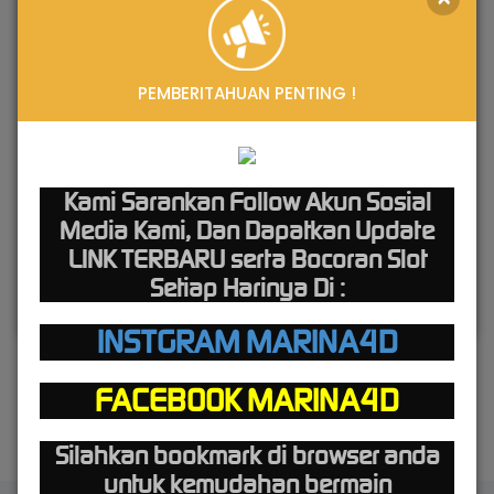
PEMBERITAHUAN PENTING !
GATES OF OLYMPUS POP
STORM OF SETH 2
GOYANG GAIB
MAHJONG MA
Kami Sarankan Follow Akun Sosial
Media Kami, Dan Dapatkan Update
LINK TERBARU serta Bocoran Slot
Setiap Harinya Di :
FORTUNE GEMS 500
MAHJONG WAYS
SUPER ELEMENTS 2
INSTGRAM MARINA4
D
FACEBOOK MARINA4
D
Silahkan bookmark di browser anda
untuk kemudahan bermain