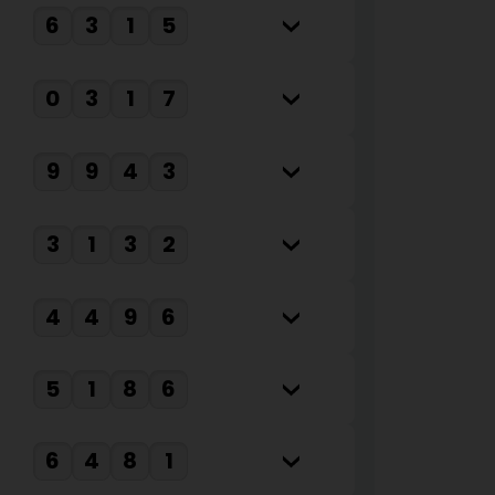
6
3
1
5
0
3
1
7
9
9
4
3
3
1
3
2
4
4
9
6
5
1
8
6
6
4
8
1