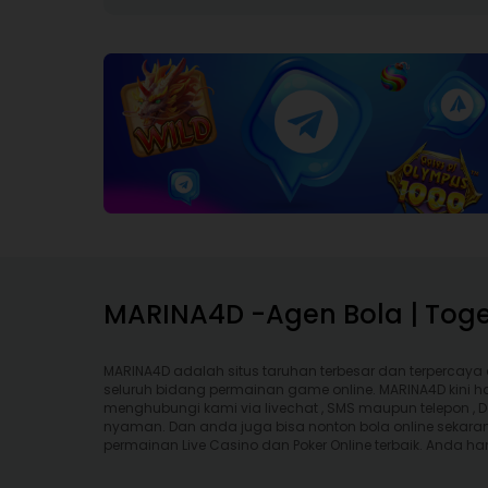
MARINA4D -Agen Bola | Togel
MARINA4D adalah situs taruhan terbesar dan terpercaya 
seluruh bidang permainan game online. MARINA4D kini ha
menghubungi kami via livechat , SMS maupun telepon ,
nyaman. Dan anda juga bisa nonton bola online sekaran
permainan Live Casino dan Poker Online terbaik. Anda 