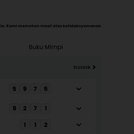
edia. Kami memohon maaf atas ketidaknyamanan yang mungkin diti
Buku Mimpi
Statistik
5
9
7
5
9
2
7
1
1
1
2