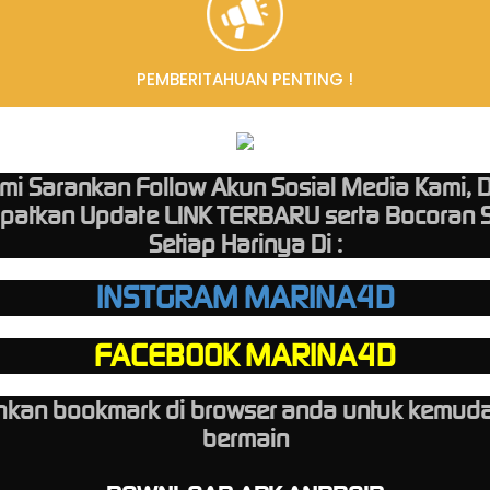
Lihat semua
PEMBERITAHUAN PENTING !
mi Sarankan Follow Akun Sosial Media Kami, 
patkan Update LINK TERBARU serta Bocoran S
FAJAR PAKONG
Minggu, 09/08/2026
Setiap Harinya Di :
Angka Main
Colok Bebas
Shio
Top 2D
INSTGRAM MARINA4
D
19
36
25
01
13
30
FACEBOOK MARINA4
D
Top 3D
019
336
225
101
713
230
ahkan bookmark di browser anda untuk kemud
bermain