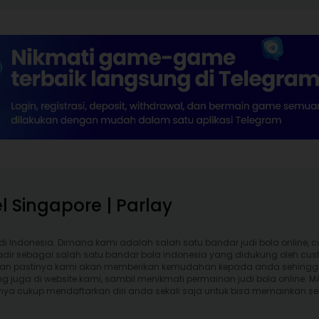
 Singapore | Parlay
di Indonesia. Dimana kami adalah salah satu bandar judi bola online, c
dir sebagai salah satu bandar bola indonesia yang didukung oleh cust
 Dan pastinya kami akan memberikan kemudahan kepada anda sehingga 
g juga di website kami, sambil menikmati permainan judi bola online.
hanya cukup mendaftarkan diri anda sekali saja untuk bisa memainkan