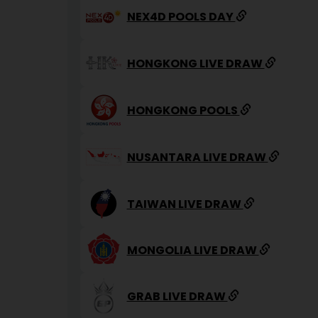
NEX4D POOLS DAY
HONGKONG LIVE DRAW
HONGKONG POOLS
NUSANTARA LIVE DRAW
TAIWAN LIVE DRAW
MONGOLIA LIVE DRAW
GRAB LIVE DRAW