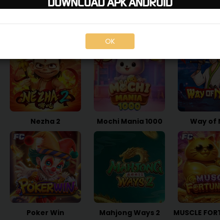
DOWNLOAD APK ANDROID
OK
Nezha 2
Mochi Mania 1000
Way of 
0
Poker Win
Mahjong Ways 2
MUSCLE FOR