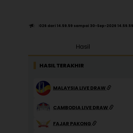
s pada 30-Jun-2026 dari 14.59.59 sampai 30-Sep-2026 14.59.59. 
Hasil
HASIL TERAKHIR
MALAYSIA LIVE DRAW
CAMBODIA LIVE DRAW
FAJAR PAKONG