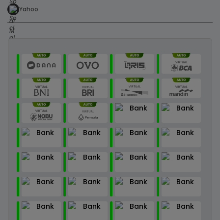
Yahoo