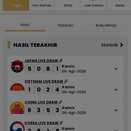
Togel
Hot Games
Slots
Live Casino
Race
Hasil
Pasaran
Buku Mimpi
HASIL TERAKHIR
Statistik
JAPAN LIVE DRAW
Kamis
5
0
8
1
06-Agt-2026
VIETNAM LIVE DRAW
Kamis
1
0
2
4
06-Agt-2026
CHINA LIVE DRAW
Kamis
9
3
5
3
06-Agt-2026
KOREA LIVE DRAW
Kamis