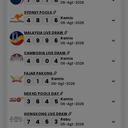
7
8
1
8
06-Agt-2026
SYDNEY POOLS
Kamis
4
8
1
6
06-Agt-2026
MALAYSIA LIVE DRAW
Kamis
4
9
9
6
06-Agt-2026
CAMBODIA LIVE DRAW
Kamis
4
6
0
4
06-Agt-2026
FAJAR PAKONG
Kamis
0
1
4
06-Agt-2026
NEX4D POOLS DAY
Kamis
3
6
4
5
06-Agt-2026
HONGKONG LIVE DRAW
Rabu
7
4
6
3
05-Agt-2026