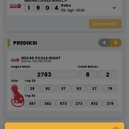
Rabu
1
9
0
4
05-Agt-2026
Lihat semua
PREDIKSI
NEX4D POOLS NIGHT
Kamis, 06/08/2026
Angka Main
Colok Bebas
An
2783
8
2
Shio
Top 2D
Sh
28
82
37
83
27
78
Top 3D
387
382
873
273
832
278