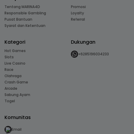
Tentang MARINA4D
Promosi
Responsible Gambling
Loyalty
Pusat Bantuan
Referral
Syarat dan Ketentuan
Kategori
Dukungan
Hot Games
+6285196034233
Slots
Live Casino
Race
Olahraga
Crash Game
Arcade
Sabung Ayam
Togel
Komunitas
Email