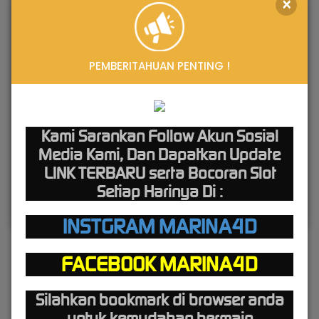
×
GAME POPULER
PEMBERITAHUAN PENTING !
GATES OF OLYMPUS POP
TREASURES OF AZTEC
NEZHA 2
Kami Sarankan Follow Akun Sosial
Media Kami, Dan Dapatkan Update
LINK TERBARU serta Bocoran Slot
Setiap Harinya Di :
MAHJONG WINS 3 – BLACK SCATTER
MAHJONG WAYS
SUPER ELEMENTS 2
INSTGRAM MARINA4
D
FACEBOOK MARINA4
D
Silahkan bookmark di browser anda
untuk kemudahan bermain