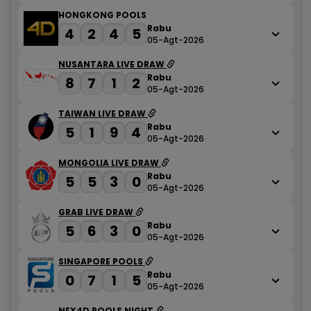
HONGKONG POOLS
Rabu
4
2
4
5
05-Agt-2026
NUSANTARA LIVE DRAW
Rabu
8
7
1
2
05-Agt-2026
TAIWAN LIVE DRAW
Rabu
5
1
9
4
05-Agt-2026
MONGOLIA LIVE DRAW
Rabu
5
5
3
0
05-Agt-2026
GRAB LIVE DRAW
Rabu
5
6
3
0
05-Agt-2026
SINGAPORE POOLS
Rabu
0
7
1
5
05-Agt-2026
NEX4D POOLS NIGHT