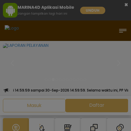
×
MARINA4D Aplikasi Mobile
UNDUH
Jangan tampilkan lagi hari ini
026 dari 14.59.59 sampai 30-Sep-2026 14.59.59. Selama waktu ini, PP V
Daftar
Masuk