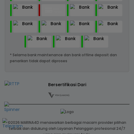
* Selama bank maintenance dan bank offline deposit dan
penarikan tidak dapat diproses
Bersertifikasi Dari
©2026 MARINA4D menawarkan berbagai macam provider pilihan
terbaik dan didukung oleh Layanan Pelanggan profesional 24/7