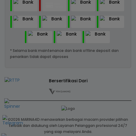
* Selama bank maintenance dan bank offline deposit dan
penarikan tidak dapat diproses
Bersertifikasi Dari
©2026 MARINA4D menawarkan berbagai macam provider pilihan
terbaik dan didukung oleh Layanan Pelanggan profesional 24/7
yang siap melayani Anda.