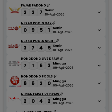
FAJAR PAKONG
Senin
2
2
7
10-Agt-2026
NEX4D POOLS DAY
Senin
0
9
5
1
10-Agt-2026
NEX4D POOLS NIGHT
Senin
3
7
4
5
10-Agt-2026
HONGKONG LIVE DRAW
Minggu
7
1
6
3
09-Agt-2026
HONGKONG POOLS
Minggu
8
6
2
0
09-Agt-2026
NUSANTARA LIVE DRAW
Minggu
2
0
4
2
09-Agt-2026
TAIWAN LIVE DRAW