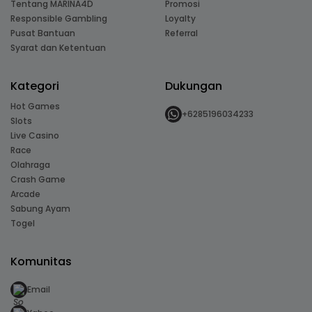
Tentang MARINA4D
Promosi
Responsible Gambling
Loyalty
Pusat Bantuan
Referral
Syarat dan Ketentuan
Kategori
Dukungan
Hot Games
+6285196034233
Slots
Live Casino
Race
Olahraga
Crash Game
Arcade
Sabung Ayam
Togel
Komunitas
Email