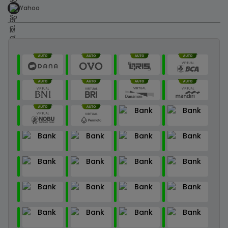
Yahoo