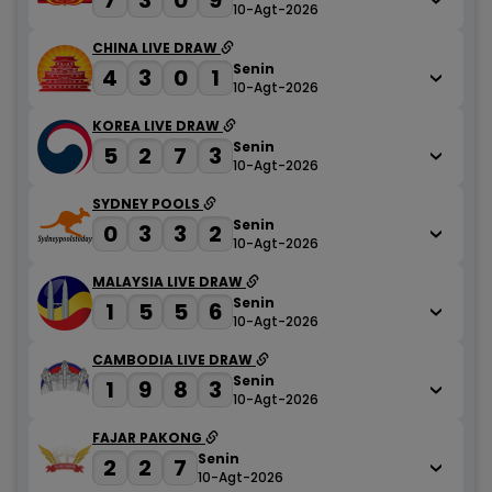
7
3
0
9
10-Agt-2026
CHINA LIVE DRAW
Senin
4
3
0
1
10-Agt-2026
KOREA LIVE DRAW
Senin
5
2
7
3
10-Agt-2026
SYDNEY POOLS
Senin
0
3
3
2
10-Agt-2026
MALAYSIA LIVE DRAW
Senin
1
5
5
6
10-Agt-2026
CAMBODIA LIVE DRAW
Senin
1
9
8
3
10-Agt-2026
FAJAR PAKONG
Senin
2
2
7
10-Agt-2026