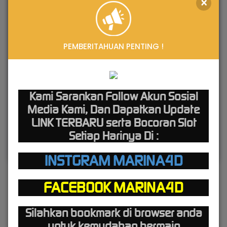
×
GAME POPULER
PEMBERITAHUAN PENTING !
GATES OF OLYMPUS POP
TREASURES OF AZTEC
FORTUNE GARUDA 1000
MAHJONG MA
Kami Sarankan Follow Akun Sosial
Media Kami, Dan Dapatkan Update
LINK TERBARU serta Bocoran Slot
Setiap Harinya Di :
FORTUNE GEMS 500
MAHJONG WAYS
GATES OF OLYMPUS 1000
INSTGRAM MARINA4
D
FACEBOOK MARINA4
D
Silahkan bookmark di browser anda
untuk kemudahan bermain