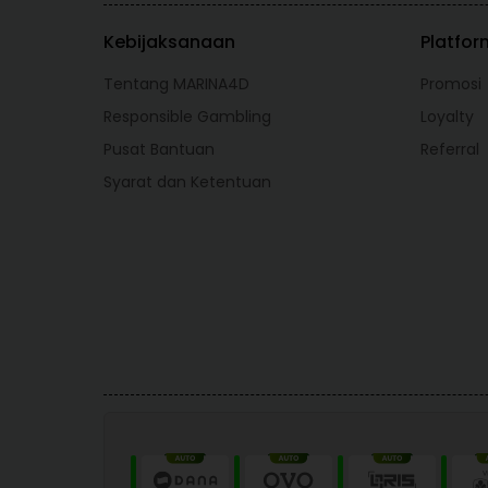
Kebijaksanaan
Platfor
Tentang MARINA4D
Promosi
Responsible Gambling
Loyalty
Pusat Bantuan
Referral
Syarat dan Ketentuan