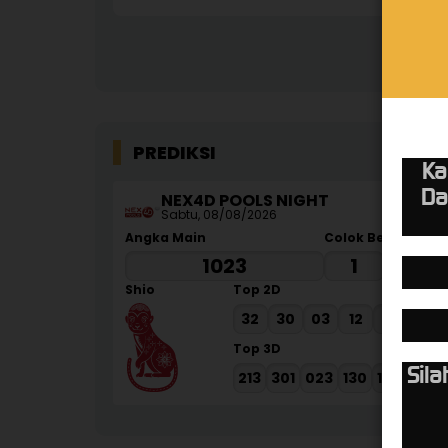
PREDIKSI
Ka
Da
NEX4D POOLS NIGHT
Sabtu, 08/08/2026
Angka Main
Colok Bebas
1023
1
3
Shio
Top 2D
32
30
03
12
10
31
Top 3D
Sil
213
301
023
130
120
302