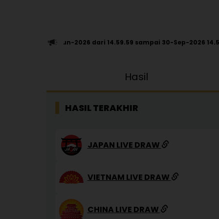
ports pada 30-Jun-2026 dari 14.59.59 sampai 30-Sep-2026 14.59.
Hasil
HASIL TERAKHIR
JAPAN LIVE DRAW
VIETNAM LIVE DRAW
CHINA LIVE DRAW