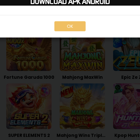
DOWNLOAD APK ANDROID
OK
Fortune Garuda 1000
Mahjong MaxWin
Epic Ze
0
SUPER ELEMENTS 2
Mahjong Wins Triple Pot
Kpop Hunt