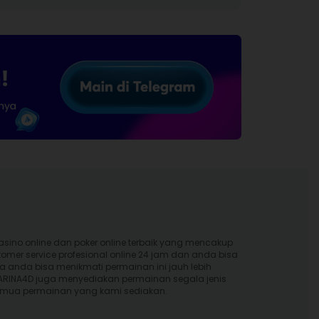
asino online dan poker online terbaik yang mencakup
omer service profesional online 24 jam dan anda bisa
anda bisa menikmati permainan ini jauh lebih
 MARINA4D juga menyediakan permainan segala jenis
 semua permainan yang kami sediakan.