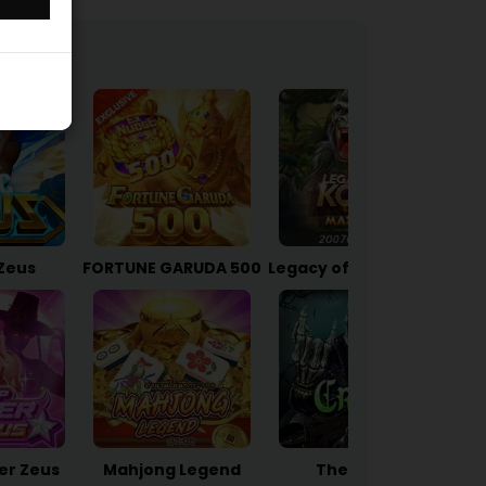
 Zeus
FORTUNE GARUDA 500
Legacy of Kong Maxways
er Zeus
Mahjong Legend
The Crypt