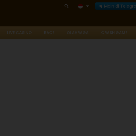
Main di Teleg
LIVE CASINO
RACE
OLAHRAGA
CRASH GAME