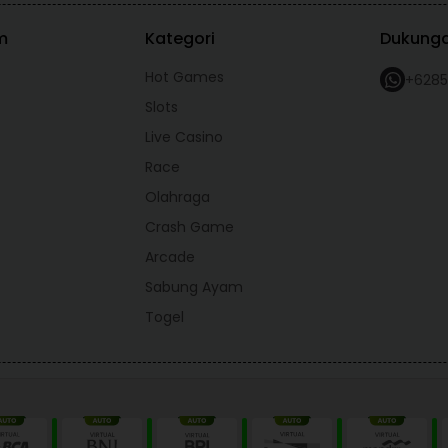
m
Kategori
Dukung
Hot Games
+6285
Slots
Live Casino
Race
Olahraga
Crash Game
Arcade
Sabung Ayam
Togel