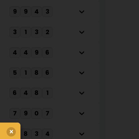
9
9
4
3
3
1
3
2
4
4
9
6
5
1
8
6
6
4
8
1
7
9
0
7
×
5
8
3
4