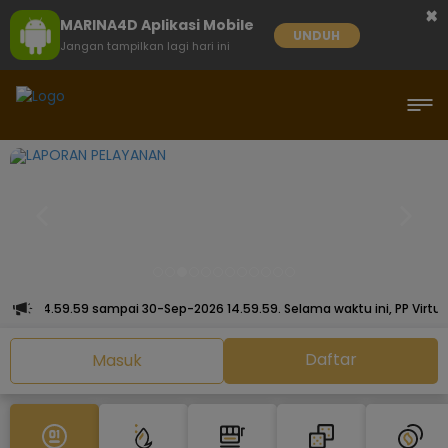
×
MARINA4D Aplikasi Mobile
UNDUH
Jangan tampilkan lagi hari ini
6 dari 14.59.59 sampai 30-Sep-2026 14.59.59. Selama waktu ini, PP Vir
Daftar
Masuk