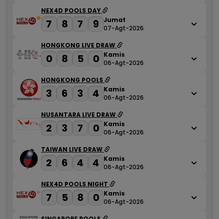
NEX4D POOLS DAY
Jumat
7
8
7
9
07-Agt-2026
HONGKONG LIVE DRAW
Kamis
0
8
5
0
06-Agt-2026
HONGKONG POOLS
Kamis
3
6
3
4
06-Agt-2026
NUSANTARA LIVE DRAW
Kamis
2
3
7
0
06-Agt-2026
TAIWAN LIVE DRAW
Kamis
2
6
4
4
06-Agt-2026
NEX4D POOLS NIGHT
Kamis
7
5
8
0
06-Agt-2026
SINGAPORE POOLS