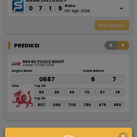
Rabu
0
7
1
5
05-Agt-2026
Lihat semua
PREDIKSI
NEX4D POOLS NIGHT
Jumat, 07/08/2026
Angka Main
Colok Bebas
An
0687
6
7
Sh
Shio
Top 2D
80
86
68
70
67
78
Top 3D
807
068
708
786
678
860
GAME POPULER
×