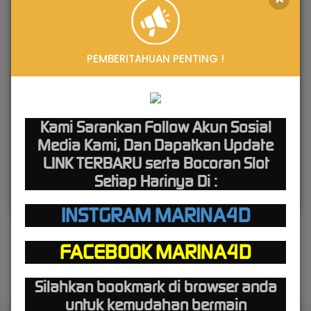
PEMBERITAHUAN PENTING !
GATES OF OLYMPUS POP
TREASURES OF AZTEC
FORTUNE GARUDA 1000
MAHJONG MA
Kami Sarankan Follow Akun Sosial
Media Kami, Dan Dapatkan Update
LINK TERBARU serta Bocoran Slot
Setiap Harinya Di :
WUKONG - BLACK SCATTER
DJ BOOM BOOM
SUPER ELEMENTS 2
MAHJONG WA
INSTGRAM MARINA4
D
FACEBOOK MARINA4
D
Silahkan bookmark di browser anda
untuk kemudahan bermain