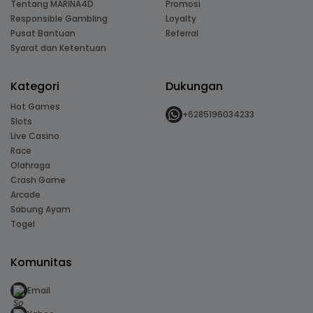
Tentang MARINA4D
Promosi
Responsible Gambling
Loyalty
Pusat Bantuan
Referral
Syarat dan Ketentuan
Kategori
Dukungan
Hot Games
+6285196034233
Slots
Live Casino
Race
Olahraga
Crash Game
Arcade
Sabung Ayam
Togel
Komunitas
Email