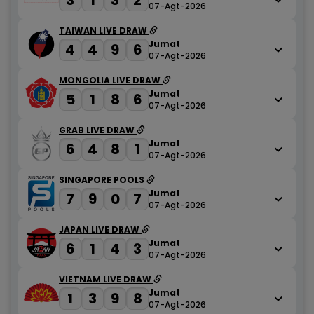
3
1
3
2
07-Agt-2026
TAIWAN LIVE DRAW
Jumat
4
4
9
6
07-Agt-2026
MONGOLIA LIVE DRAW
Jumat
5
1
8
6
07-Agt-2026
GRAB LIVE DRAW
Jumat
6
4
8
1
07-Agt-2026
SINGAPORE POOLS
Jumat
7
9
0
7
07-Agt-2026
JAPAN LIVE DRAW
Jumat
6
1
4
3
07-Agt-2026
VIETNAM LIVE DRAW
Jumat
1
3
9
8
07-Agt-2026