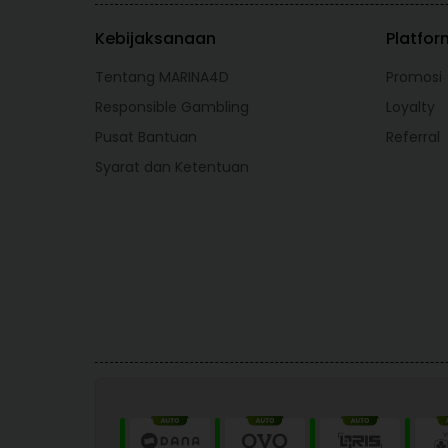
Kebijaksanaan
Platfor
Tentang MARINA4D
Promosi
Responsible Gambling
Loyalty
Pusat Bantuan
Referral
Syarat dan Ketentuan