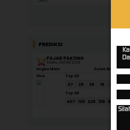
PREDIKSI
Ka
Da
FAJAR PAKONG
Sabtu, 08/08/2026
Angka Main
Colok Bebas
Shio
Top 2D
07
29
26
15
08
08
Top 3D
407
129
226
315
608
008
Sil