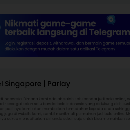
 Singapore | Parlay
di Indonesia. Dimana kami adalah salah satu bandar judi bola online, c
dir sebagai salah satu bandar bola indonesia yang didukung oleh cust
 Dan pastinya kami akan memberikan kemudahan kepada anda sehingga 
g juga di website kami, sambil menikmati permainan judi bola online.
hanya cukup mendaftarkan diri anda sekali saja untuk bisa memainkan