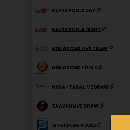
NEX4D POOLS DAY
NEX4D POOLS NIGHT
HONGKONG LIVE DRAW
HONGKONG POOLS
NUSANTARA LIVE DRAW
TAIWAN LIVE DRAW
SINGAPORE POOLS