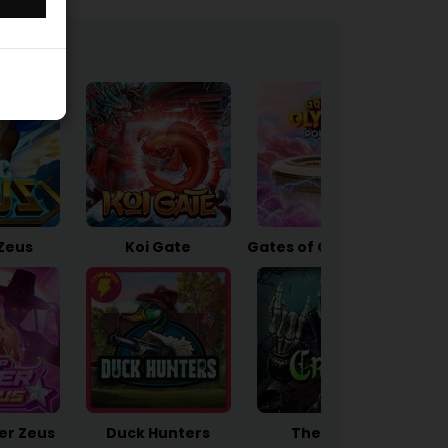
 Zeus
Koi Gate
Gates of Olympus Roulette
er Zeus
Duck Hunters
The Crypt
Col