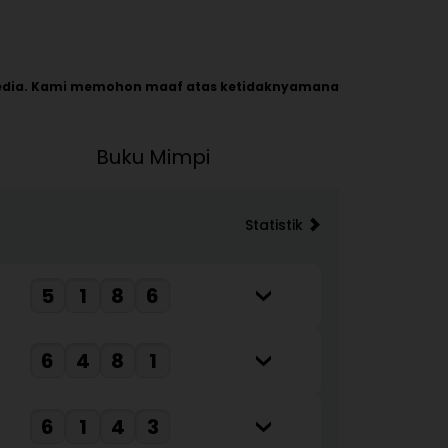
sedia. Kami memohon maaf atas ketidaknyamanan yang mungkin dit
Buku Mimpi
Statistik
5
1
8
6
6
4
8
1
6
1
4
3