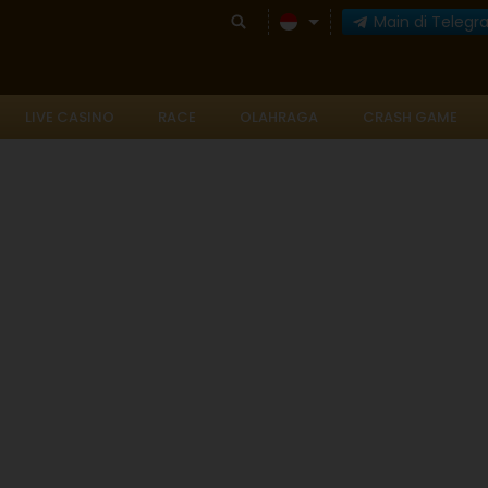
Main di Teleg
LIVE CASINO
RACE
OLAHRAGA
CRASH GAME