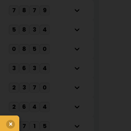
7
8
7
9
5
8
3
4
0
8
5
0
3
6
3
4
2
3
7
0
2
6
4
4
×
0
7
1
5