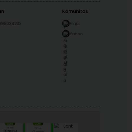
an
Komunitas
196034233
Email
Yahoo