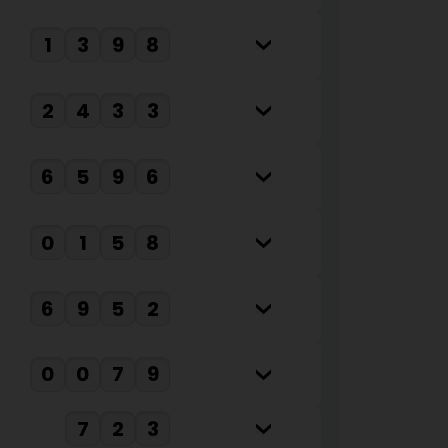
1
3
9
8
2
4
3
3
6
5
9
6
0
1
5
8
6
9
5
2
0
0
7
9
7
2
3