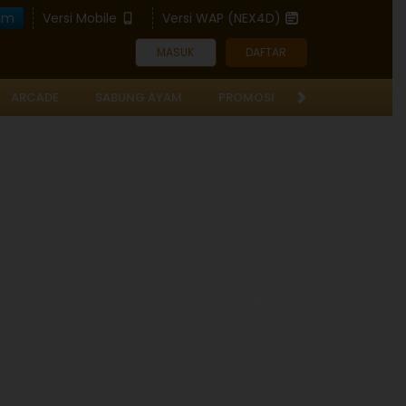
ram
Versi Mobile
Versi WAP (NEX4D)
MASUK
DAFTAR
ARCADE
SABUNG AYAM
PROMOSI